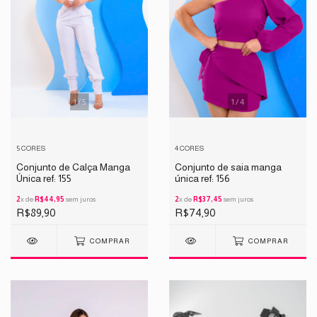
1
/
5
1
/
4
5 CORES
4 CORES
Conjunto de Calça Manga
Conjunto de saia manga
Única ref: 155
única ref: 156
2
x de
R$44,95
sem juros
2
x de
R$37,45
sem juros
R$89,90
R$74,90
COMPRAR
COMPRAR