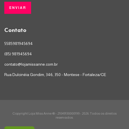
Contato
5585981945694
(85) 981945694
contato@lojamissanne.com.br
Rua Dulcinéia Gondim, 346, 350 - Montese - Fortaleza/CE
Copyright Loja Miss Anne ® - 21049130000199 - 2026. Todos os direitos
reservados.