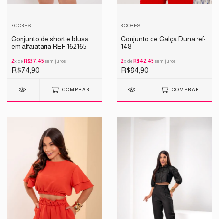
3 CORES
3 CORES
Conjunto de short e blusa
Conjunto de Calça Duna ref:
em alfaiataria REF:162165
148
2
x de
R$37,45
sem juros
2
x de
R$42,45
sem juros
R$74,90
R$84,90
COMPRAR
COMPRAR