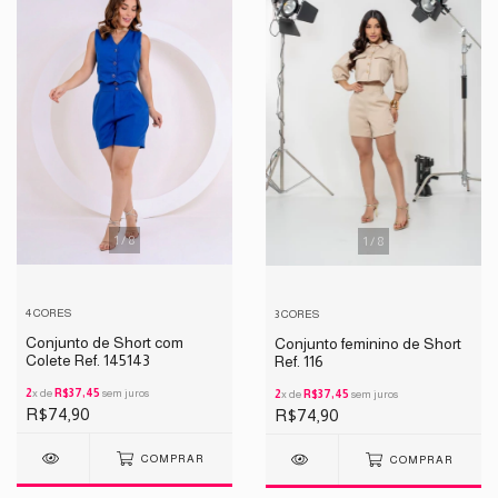
1
/
8
1
/
8
4 CORES
3 CORES
Conjunto de Short com
Conjunto feminino de Short
Colete Ref. 145143
Ref. 116
2
x de
R$37,45
sem juros
2
x de
R$37,45
sem juros
R$74,90
R$74,90
COMPRAR
COMPRAR