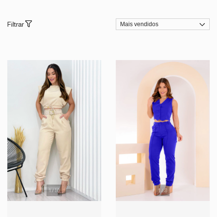
Filtrar
1
/
10
1
/
8