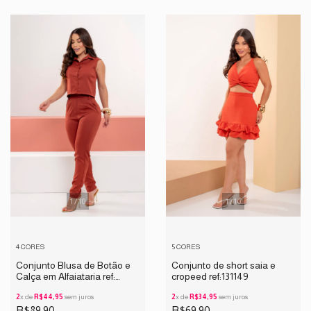
1
/
10
1
/
10
4 CORES
5 CORES
Conjunto Blusa de Botão e
Conjunto de short saia e
Calça em Alfaiataria ref:
cropeed ref:131149
163128.1
2
x de
R$44,95
sem juros
2
x de
R$34,95
sem juros
R$89,90
R$69,90