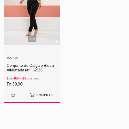
1
/
8
3 CORES
Conjunto de Calça e Blusa
Alfaiataria ref: 162128
2
x de
R$44,95
sem juros
R$89,90
COMPRAR