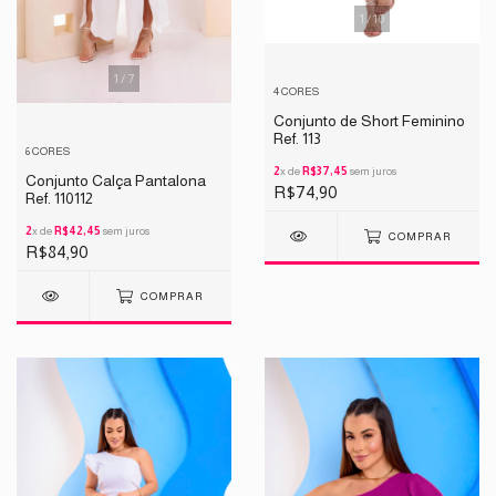
1
/
10
1
/
7
4 CORES
Conjunto de Short Feminino
Ref. 113
6 CORES
2
x de
R$37,45
sem juros
Conjunto Calça Pantalona
R$74,90
Ref. 110112
2
x de
R$42,45
sem juros
COMPRAR
R$84,90
COMPRAR