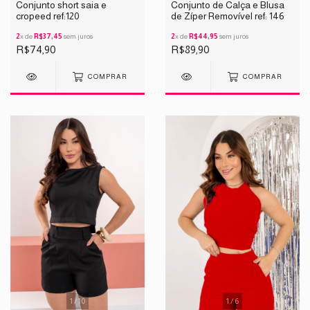
Conjunto short saia e
Conjunto de Calça e Blusa
cropeed ref:120
de Zíper Removível ref: 146
2
x de
R$37,45
sem juros
2
x de
R$44,95
sem juros
R$74,90
R$89,90
COMPRAR
COMPRAR
1
/
10
1
/
6