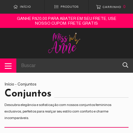
0
INÍCIO
PRODUTOS
CARRINHO
GANHE R$20,00 PARA ABATER EM SEU FRETE, USE
NOSSO CUPOM: FRETE GRATIS
Início
-
Conjuntos
Conjuntos
Descubra elegância e sofisticação com nossos conjuntos femininos
exclusivos, perfeitos para realçar seu estilo com conforto e charme
incomparáveis.