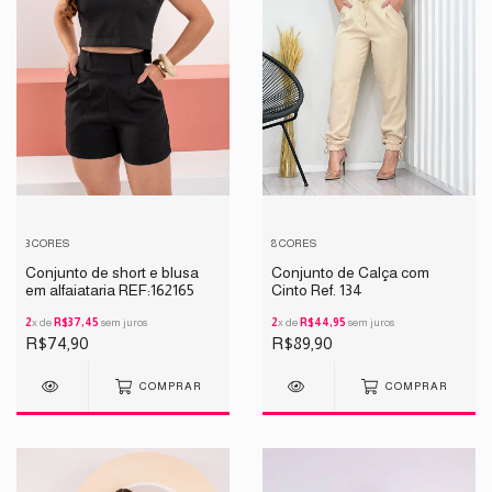
3 CORES
8 CORES
Conjunto de short e blusa
Conjunto de Calça com
em alfaiataria REF:162165
Cinto Ref. 134
2
x de
R$37,45
sem juros
2
x de
R$44,95
sem juros
R$74,90
R$89,90
COMPRAR
COMPRAR