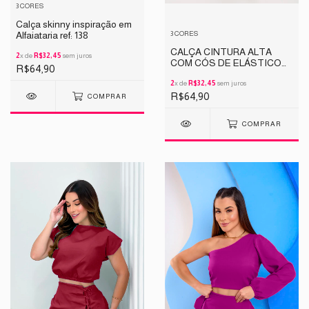
3 CORES
Calça skinny inspiração em
3 CORES
Alfaiataria ref: 138
CALÇA CINTURA ALTA
2
x de
R$32,45
sem juros
COM CÓS DE ELÁSTICO
R$64,90
REF 164
2
x de
R$32,45
sem juros
R$64,90
COMPRAR
COMPRAR