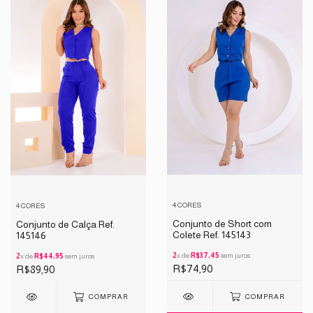
4 CORES
4 CORES
Conjunto de Short com
Conjunto de Calça Ref.
Colete Ref. 145143
145146
2
x de
R$37,45
sem juros
2
x de
R$44,95
sem juros
R$74,90
R$89,90
COMPRAR
COMPRAR