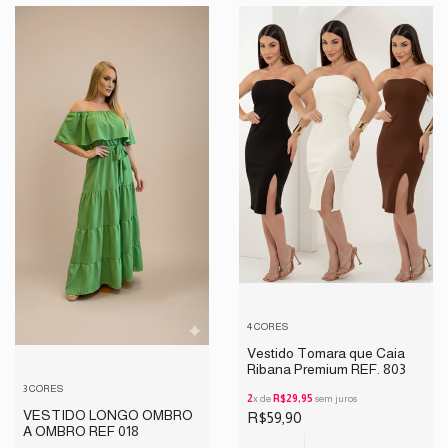
4 CORES
Vestido Tomara que Caia
Ribana Premium REF. 803
3 CORES
2
x de
R$29,95
sem juros
VESTIDO LONGO OMBRO
R$59,90
A OMBRO REF 018