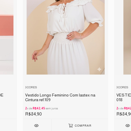
3 CORES
3 CORES
DE
Vestido Longo Feminino Com lastex na
VESTI
Cintura ref:109
018
2
x de
R$42,45
sem juros
2
x de
R$42
R$84,90
R$84,9
R
COMPRAR