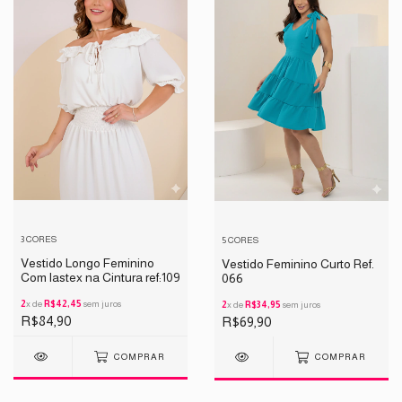
3 CORES
5 CORES
Vestido Longo Feminino
Vestido Feminino Curto Ref.
Com lastex na Cintura ref:109
066
2
x de
R$42,45
sem juros
2
x de
R$34,95
sem juros
R$84,90
R$69,90
COMPRAR
COMPRAR