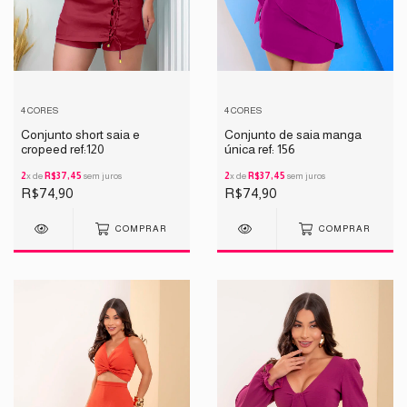
4 CORES
4 CORES
Conjunto short saia e
Conjunto de saia manga
cropeed ref:120
única ref: 156
2
x de
R$37,45
sem juros
2
x de
R$37,45
sem juros
R$74,90
R$74,90
COMPRAR
COMPRAR