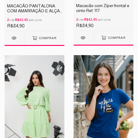
Macacão com Zíper frontal e
MACACÃO PANTALONA
cinto Ref: 117
COM AMARRAÇÃO E ALÇA
REGULAVEL REF 166
2
x de
R$42,45
sem juros
2
x de
R$42,45
sem juros
R$84,90
R$84,90
COMPRAR
COMPRAR