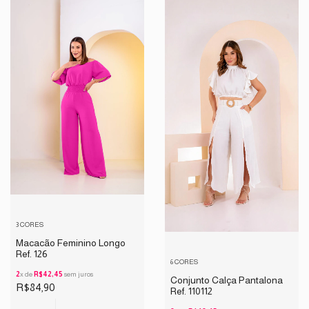
3 CORES
Macacão Feminino Longo
Ref. 126
6 CORES
2
x de
R$42,45
sem juros
Conjunto Calça Pantalona
R$84,90
Ref. 110112