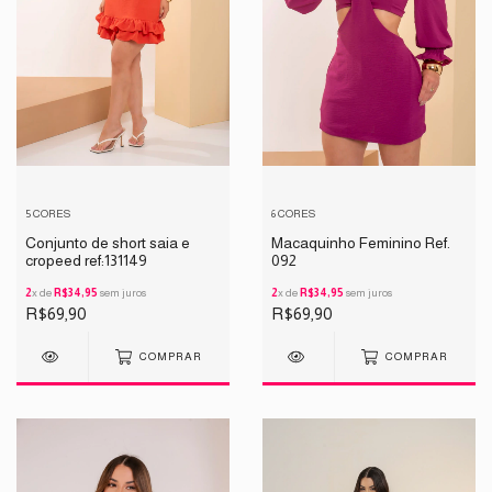
5 CORES
6 CORES
Conjunto de short saia e
Macaquinho Feminino Ref.
cropeed ref:131149
092
2
x de
R$34,95
sem juros
2
x de
R$34,95
sem juros
R$69,90
R$69,90
COMPRAR
COMPRAR