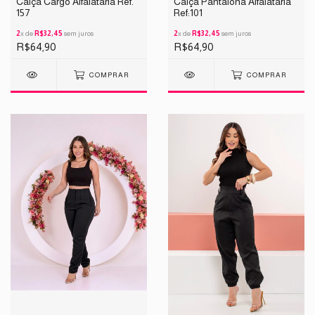
Calça Cargo Alfaiataria Ref.
Calça Pantalona Alfaiataria
157
Ref:101
2
x de
R$32,45
sem juros
2
x de
R$32,45
sem juros
R$64,90
R$64,90
COMPRAR
COMPRAR