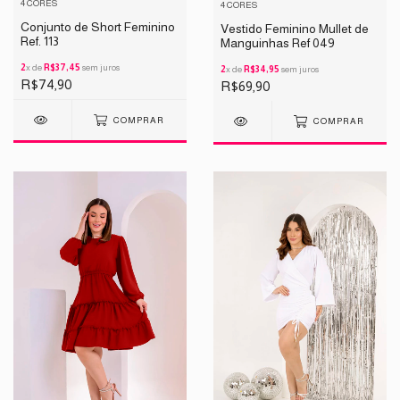
4 CORES
4 CORES
Conjunto de Short Feminino
Vestido Feminino Mullet de
Ref. 113
Manguinhas Ref 049
2
x de
R$37,45
sem juros
2
x de
R$34,95
sem juros
R$74,90
R$69,90
COMPRAR
COMPRAR