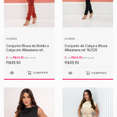
4 CORES
3 CORES
Conjunto Blusa de Botão e
Conjunto de Calça e Blusa
Calça em Alfaiataria ref:
Alfaiataria ref: 162128
163128.1
2
x de
R$44,95
sem juros
2
x de
R$44,95
sem juros
R$89,90
R$89,90
COMPRAR
COMPRAR