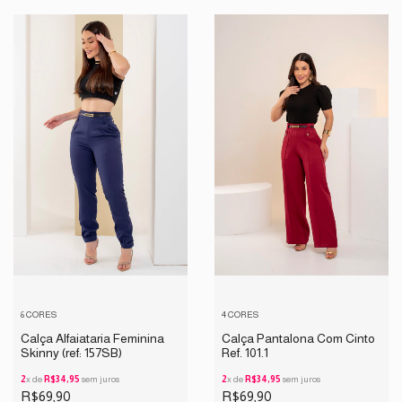
6 CORES
4 CORES
Calça Alfaiataria Feminina
Calça Pantalona Com Cinto
Skinny (ref: 157SB)
Ref. 101.1
2
x de
R$34,95
sem juros
2
x de
R$34,95
sem juros
R$69,90
R$69,90