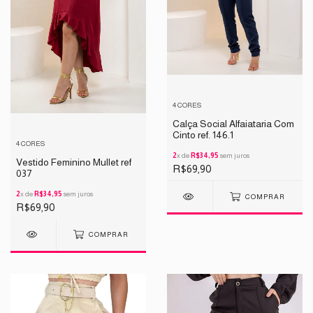
4 CORES
Calça Social Alfaiataria Com
Cinto ref. 146.1
4 CORES
2
x de
R$34,95
sem juros
Vestido Feminino Mullet ref
R$69,90
037
2
x de
R$34,95
sem juros
COMPRAR
R$69,90
COMPRAR