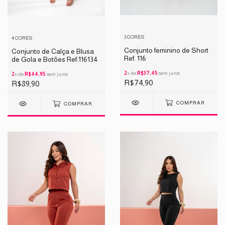
3 CORES
4 CORES
Conjunto feminino de Short
Conjunto de Calça e Blusa
Ref. 116
de Gola e Botões Ref:116134
2
x de
R$37,45
sem juros
2
x de
R$44,95
sem juros
R$74,90
R$89,90
COMPRAR
COMPRAR