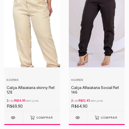
8 CORES
4 CORES
Calça Alfaiataria skinny Ref.
Calça Alfaiataria Social Ref.
128
146
2
x de
R$34,95
sem juros
2
x de
R$32,45
sem juros
R$69,90
R$64,90
COMPRAR
COMPRAR