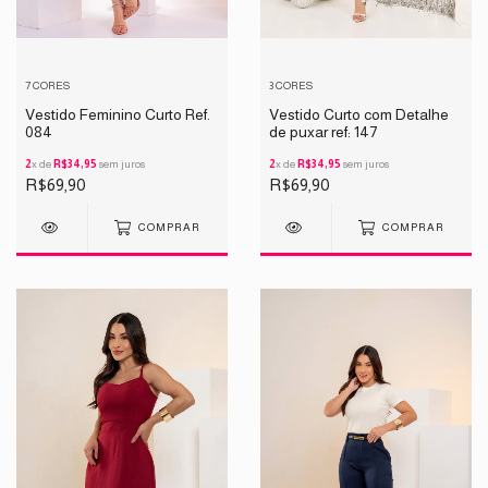
7 CORES
3 CORES
Vestido Feminino Curto Ref.
Vestido Curto com Detalhe
084
de puxar ref: 147
2
x de
R$34,95
sem juros
2
x de
R$34,95
sem juros
R$69,90
R$69,90
COMPRAR
COMPRAR