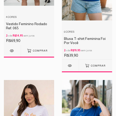
4 CORES
Vestido Feminino Rodado
Ref. 065
6 CORES
2
x de
R$34,95
sem juros
Blusa T-shirt Feminina Foi
R$69,90
Por Você
2
x de
R$19,95
sem juros
COMPRAR
R$39,90
COMPRAR