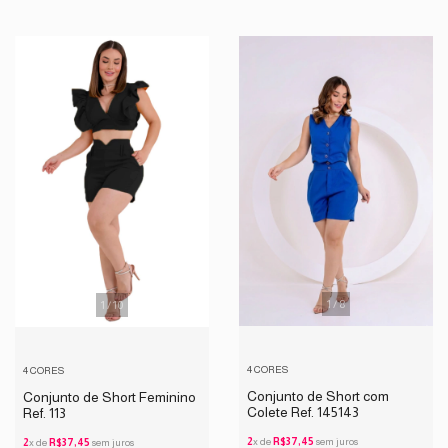
1
/
8
1
/
10
4 CORES
4 CORES
Conjunto de Short com
Conjunto de Short Feminino
Colete Ref. 145143
Ref. 113
2
x de
R$37,45
sem juros
2
x de
R$37,45
sem juros