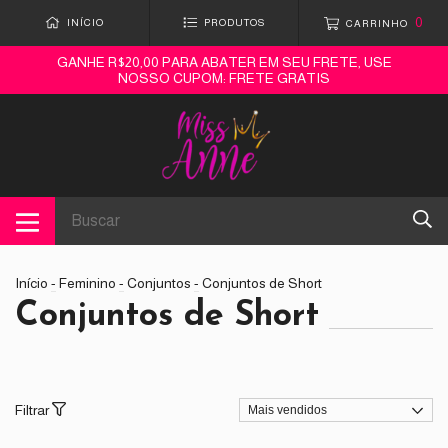
0
INÍCIO
PRODUTOS
CARRINHO
GANHE R$20,00 PARA ABATER EM SEU FRETE, USE
NOSSO CUPOM: FRETE GRATIS
Início
-
Feminino
-
Conjuntos
-
Conjuntos de Short
Conjuntos de Short
Filtrar