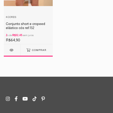
1
/
10
4 CORES
Conjunto short e cropeed
elástico cós ref:132
2
x de
R$32,45
sem juros
R$64,90
COMPRAR