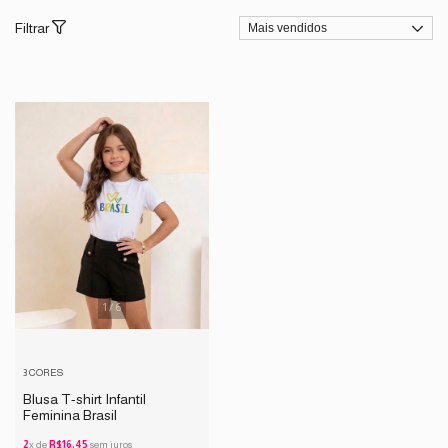
Filtrar
1
/
6
3 CORES
Blusa T-shirt Infantil
Feminina Brasil
2
x de
R$16,45
sem juros