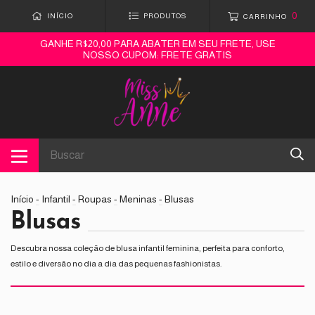
0
INÍCIO
PRODUTOS
CARRINHO
GANHE R$20,00 PARA ABATER EM SEU FRETE, USE
NOSSO CUPOM: FRETE GRATIS
Início
-
Infantil
-
Roupas
-
Meninas
-
Blusas
Blusas
Descubra nossa coleção de blusa infantil feminina, perfeita para conforto,
estilo e diversão no dia a dia das pequenas fashionistas.