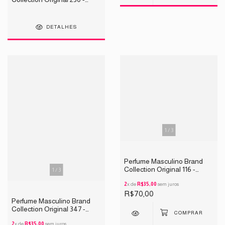
INSPIRAÇÃO AZARRO
WHANTD 25ML
DETALHES
1
/
3
Perfume Masculino Brand
Collection Original 116 -
1
/
3
INSPIRAÇÃO INVICTUS
25ML
2
x de
R$35,00
sem juros
R$70,00
Perfume Masculino Brand
Collection Original 347 -
INSPIRAÇÃO 212 HEROES
25ML
2
x de
R$35,00
sem juros