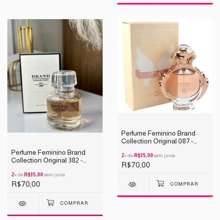
Perfume Feminino Brand
Collection Original 087 -
INSPIRAÇÃO Olympéa
Perfume Feminino Brand
25ML
2
x de
R$35,00
sem juros
Collection Original 382 -
R$70,00
INSPIRAÇÃO Linterdit 25ML
2
x de
R$35,00
sem juros
R$70,00