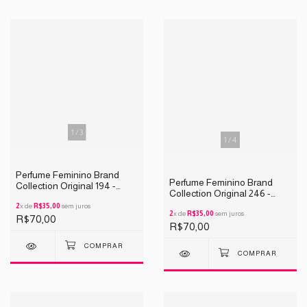
1
/
3
1
/
4
Perfume Feminino Brand
Perfume Feminino Brand
Collection Original 194 -
Collection Original 246 -
INSPIRAÇÃO 212 SEXY
INSPIRAÇÃO BURBERRY
25ML
2
x de
R$35,00
sem juros
25ML
2
x de
R$35,00
sem juros
R$70,00
R$70,00