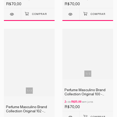
R$70,00
R$70,00
1
/
3
Perfume Masculino Brand
1
/
3
Collection Original 100 -
INSPIRAÇÃO SAUVAGE
25ML
2
x de
R$35,00
sem juros
R$70,00
Perfume Masculino Brand
Collection Original 102 -
INSPIRAÇÃO 212 MEN 25ML