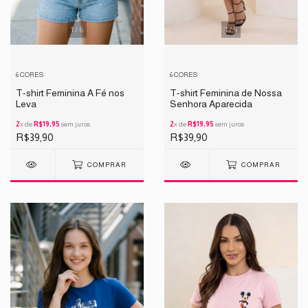
1
/
6
1
/
9
6 CORES
6 CORES
T-shirt Feminina A Fé nos
T-shirt Feminina de Nossa
Leva
Senhora Aparecida
2
x de
R$19,95
sem juros
2
x de
R$19,95
sem juros
R$39,90
R$39,90
COMPRAR
COMPRAR