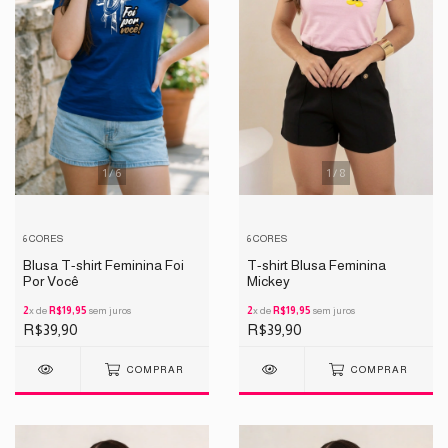
1
/
8
1
/
6
6 CORES
6 CORES
T-shirt Blusa Feminina
Blusa T-shirt Feminina Foi
Mickey
Por Você
2
x de
R$19,95
sem juros
2
x de
R$19,95
sem juros
R$39,90
R$39,90
COMPRAR
COMPRAR