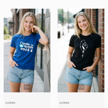
1
/
6
1
/
6
6 CORES
6 CORES