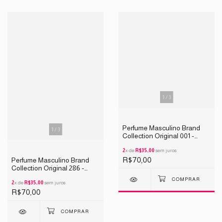
1
/
3
Perfume Masculino Brand
1
/
3
Collection Original 001 -
INSPIRAÇÃO ALLURE 25ML
2
x de
R$35,00
sem juros
R$70,00
Perfume Masculino Brand
Collection Original 286 -
INSPIRAÇÃO Ferrari Black
25ML
2
x de
R$35,00
sem juros
R$70,00