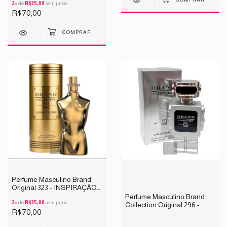
2
x de
R$35,00
sem juros
R$70,00
1
/
3
1
/
2
Perfume Masculino Brand
Original 323 - INSPIRAÇÃO
LE MALE ELIXIR 25ML
Perfume Masculino Brand
2
x de
R$35,00
sem juros
Collection Original 296 -
R$70,00
INSPIRAÇÃO PHANTON
25ML