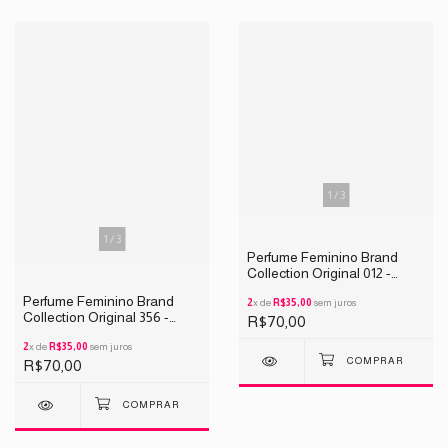
1
/
3
1
/
3
Perfume Feminino Brand
Collection Original 012 -
INSPIRAÇÃO LA VIE EST
Perfume Feminino Brand
BELLE 25ML
2
x de
R$35,00
sem juros
Collection Original 356 -
R$70,00
INSPIRAÇÃO JADORE
WHITE 25ML
2
x de
R$35,00
sem juros
R$70,00