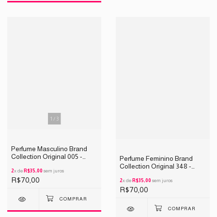
1
/
3
Perfume Masculino Brand
Collection Original 005 -
Perfume Feminino Brand
INSPIRAÇÃO One Million
Collection Original 348 -
25ML
2
x de
R$35,00
sem juros
INSPIRAÇÃO DELINA LA
R$70,00
ROSE 25ML
2
x de
R$35,00
sem juros
R$70,00