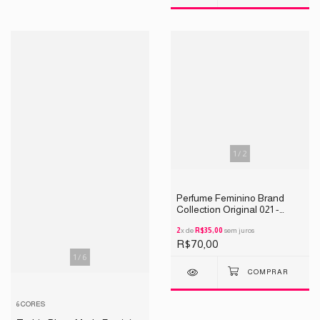
1
/
2
Perfume Feminino Brand
Collection Original 021 -
INSPIRAÇÃO Coco
Mademoiselle 25ML
2
x de
R$35,00
sem juros
R$70,00
1
/
6
6 CORES