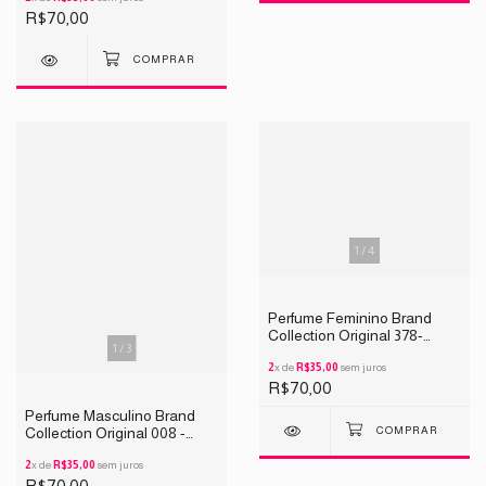
R$70,00
1
/
4
Perfume Feminino Brand
Collection Original 378-
1
/
3
INSPIRAÇÃO Pink Rabanne
25ML
2
x de
R$35,00
sem juros
R$70,00
Perfume Masculino Brand
Collection Original 008 -
INSPIRAÇÃO 212 VIP MEN
25ML
2
x de
R$35,00
sem juros
R$70,00