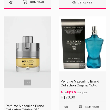
DETALHES
1
/
2
Perfume Masculino Brand
1
/
3
Collection Original 153 -
INSPIRAÇÃO LE MALE 25ML
2
x de
R$35,00
sem juros
R$70,00
Perfume Masculino Brand
Collection Original 250 -