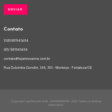
Contato
5585981945694
(85) 981945694
contato@lojamissanne.com.br
Rua Dulcinéia Gondim, 346, 350 - Montese - Fortaleza/CE
Copyright Loja Miss Anne ® - 21049130000199 - 2026. Todos os direitos
reservados.