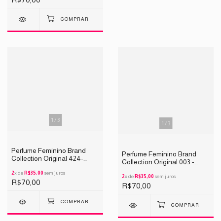
1
/
3
1
/
3
Perfume Feminino Brand
Perfume Feminino Brand
Collection Original 424-
Collection Original 003 -
INSPIRAÇÃO Olympea
INSPIRAÇÃO CH 25ML
Extrait 25ML
2
x de
R$35,00
sem juros
2
x de
R$35,00
sem juros
R$70,00
R$70,00