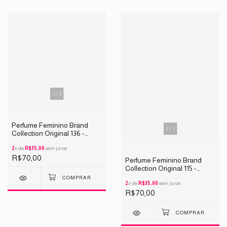
1
/
3
Perfume Feminino Brand
1
/
3
Collection Original 136 -
INSPIRAÇÃO SCANDAL
25ML
2
x de
R$35,00
sem juros
R$70,00
Perfume Feminino Brand
Collection Original 115 -
INSPIRAÇÃO MIUMIU 25ML
2
x de
R$35,00
sem juros
R$70,00