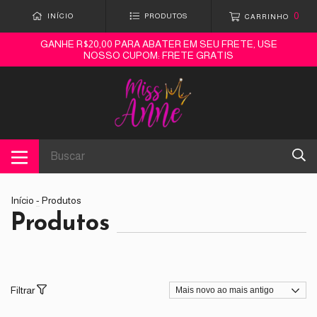
0
INÍCIO
PRODUTOS
CARRINHO
GANHE R$20,00 PARA ABATER EM SEU FRETE, USE
NOSSO CUPOM: FRETE GRATIS
Início
-
Produtos
Produtos
Filtrar