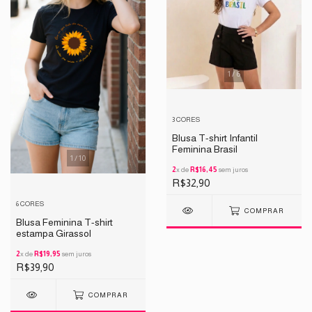
1
/
6
3 CORES
Blusa T-shirt Infantil
Feminina Brasil
1
/
10
2
x de
R$16,45
sem juros
R$32,90
6 CORES
COMPRAR
Blusa Feminina T-shirt
estampa Girassol
2
x de
R$19,95
sem juros
R$39,90
COMPRAR