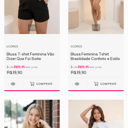
1
/
6
1
/
8
6 CORES
3 CORES
Blusa T-shirt Feminina Vão
Blusa Feminina Tshirt
Dizer Que Foi Sorte
Brasilidade Conforto e Estilo
2
x de
R$19,95
sem juros
2
x de
R$19,95
sem juros
R$39,90
R$39,90
COMPRAR
COMPRAR