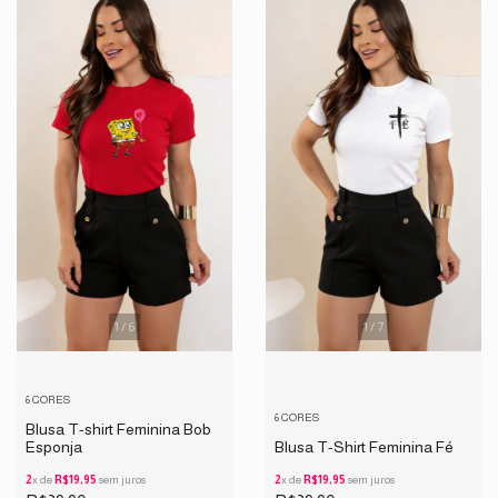
1
/
7
1
/
6
6 CORES
6 CORES
Blusa T-shirt Feminina Bob
Blusa T-Shirt Feminina Fé
Esponja
2
x de
R$19,95
sem juros
2
x de
R$19,95
sem juros