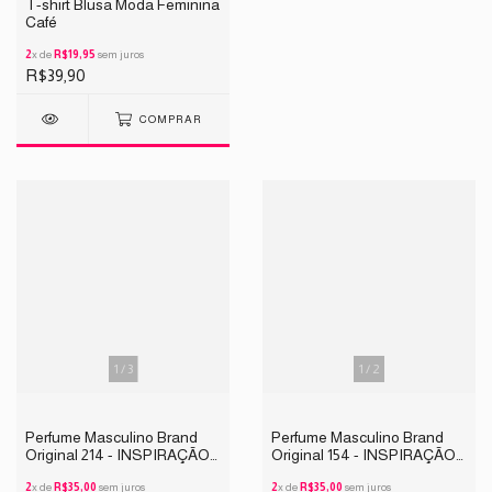
T-shirt Blusa Moda Feminina
Café
2
x de
R$19,95
sem juros
R$39,90
COMPRAR
1
/
3
1
/
2
Perfume Masculino Brand
Perfume Masculino Brand
Original 214 - INSPIRAÇÃO
Original 154 - INSPIRAÇÃO
INVICTUS VICTORY 25ML
212 BLACK MEN 25ML
2
x de
R$35,00
sem juros
2
x de
R$35,00
sem juros