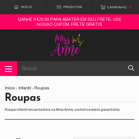
0
INÍCIO
PRODUTOS
CARRINHO
GANHE R$20,00 PARA ABATER EM SEU FRETE, USE
NOSSO CUPOM: FRETE GRATIS
Início
-
Infantil
-
Roupas
Roupas
Roupa infantil encantadora na Miss Anne: conforto e estilo garantidos.