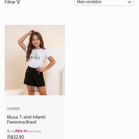
Filtrar
1
/
6
3 CORES
Blusa T-shirt Infantil
Feminina Brasil
2
x de
R$16,45
sem juros
R$32,90