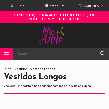
0
INÍCIO
PRODUTOS
CARRINHO
GANHE R$20,00 PARA ABATER EM SEU FRETE, USE
NOSSO CUPOM: FRETE GRATIS
Início
-
Vestidos
-
Vestidos Longos
Vestidos Longos
Vestidos Longos femininos elegantes para realçar sua beleza única.