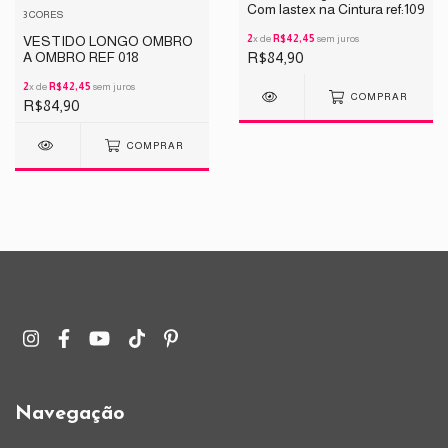
Com lastex na Cintura ref:109
3 CORES
2
x de
R$42,45
sem juros
VESTIDO LONGO OMBRO
R$84,90
A OMBRO REF 018
2
x de
R$42,45
sem juros
COMPRAR
R$84,90
COMPRAR
Navegação