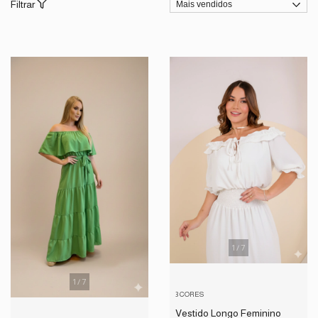
Filtrar
1
/
7
1
/
7
3 CORES
Vestido Longo Feminino